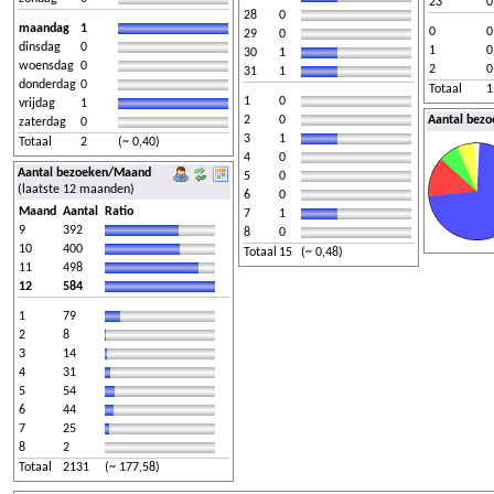
23
0
28
0
maandag
1
0
0
29
0
dinsdag
0
1
0
30
1
woensdag
0
2
0
31
1
donderdag
0
Totaal
1
1
0
vrijdag
1
2
0
Aantal bez
zaterdag
0
3
1
Totaal
2
(~ 0,40)
4
0
Aantal bezoeken/Maand
5
0
(laatste 12 maanden)
6
0
Maand
Aantal
Ratio
7
1
9
392
8
0
10
400
Totaal
15
(~ 0,48)
11
498
12
584
1
79
2
8
3
14
4
31
5
54
6
44
7
25
8
2
Totaal
2131
(~ 177,58)