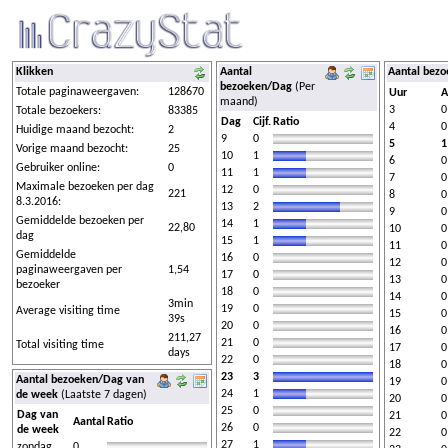
Klikken
Aantal
Aantal bez
bezoeken/Dag
(Per
Totale paginaweergaven:
128670
Uur
A
maand)
3
0
Totale bezoekers:
83385
Dag
Cijf.
Ratio
4
0
Huidige maand bezocht:
2
9
0
5
1
Vorige maand bezocht:
25
10
1
6
0
Gebruiker online:
0
11
1
7
0
Maximale bezoeken per dag
12
0
221
8
0
8.3.2016:
13
2
9
0
Gemiddelde bezoeken per
14
1
22,80
10
0
dag
15
1
11
0
Gemiddelde
16
0
12
0
paginaweergaven per
1,54
17
0
13
0
bezoeker
18
0
14
0
3min
19
0
Average visiting time
15
0
39s
20
0
16
0
211,27
21
0
Total visiting time
17
0
days
22
0
18
0
23
3
Aantal bezoeken/Dag van
19
0
24
1
de week
(Laatste 7 dagen)
20
0
25
0
Dag van
21
0
Aantal
Ratio
26
0
de week
22
0
27
1
zondag
0