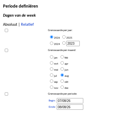
Periode definiëren
Dagen van de week
Absoluut |
Relatief
Grenswaarde per jaar:
2026
2025
2024
Grenswaarde per maand:
jan
feb
mrt
apr
mei
jun
jul
aug
sep
okt
nov
dec
Grenswaarde per periode:
Begin
:
Einde
: