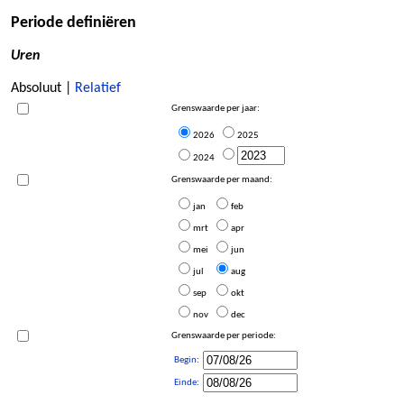
Periode definiëren
Uren
Absoluut |
Relatief
Grenswaarde per jaar:
2026
2025
2024
Grenswaarde per maand:
jan
feb
mrt
apr
mei
jun
jul
aug
sep
okt
nov
dec
Grenswaarde per periode:
Begin
:
Einde
: